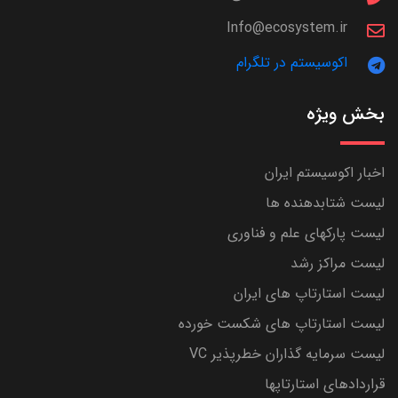
Info@ecosystem.ir
اکوسیستم در تلگرام
بخش ویژه
اخبار اکوسیستم ایران
لیست شتابدهنده ها
لیست پارکهای علم و فناوری
لیست مراکز رشد
لیست استارتاپ های ایران
لیست استارتاپ های شکست خورده
لیست سرمایه گذاران خطرپذیر VC
قراردادهای استارتاپها