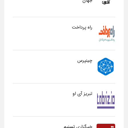
جهان
راه پرداخت
چینپرس
تبریز آی او
خبرگزاری تسنیم