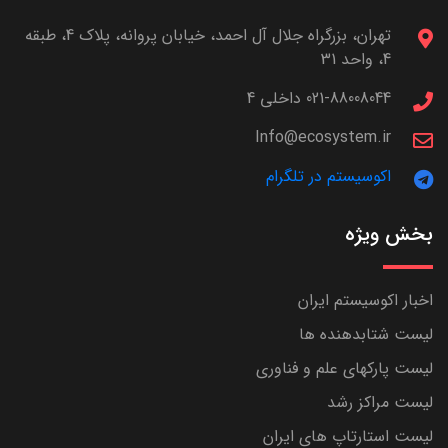
تهران، بزرگراه جلال آل احمد، خیابان پروانه، پلاک 4، طبقه
4، واحد 31
021-88008044 داخلی 4
Info@ecosystem.ir
اکوسیستم در تلگرام
بخش ویژه
اخبار اکوسیستم ایران
لیست شتابدهنده ها
لیست پارکهای علم و فناوری
لیست مراکز رشد
لیست استارتاپ های ایران