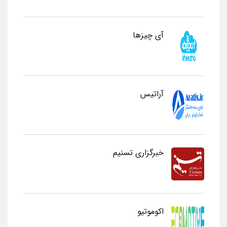
آی چیزها
آراتیس
خبرگزاری تسنیم
اکوموتیو