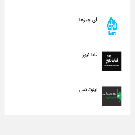
آی چیزها
فابا نیوز
اینوتاکس