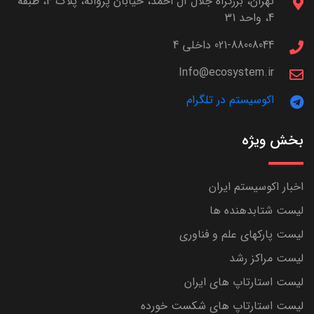
تهران، بزرگراه جلال آل احمد، خیابان پروانه، پلاک 4، طبقه
4، واحد 31
021-88008044 داخلی 4
Info@ecosystem.ir
اکوسیستم در تلگرام
بخش ویژه
اخبار اکوسیستم ایران
لیست شتابدهنده ها
لیست پارکهای علم و فناوری
لیست مراکز رشد
لیست استارتاپ های ایران
لیست استارتاپ های شکست خورده