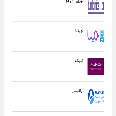
تبریز آی او
نوپانا
کلیک
آراتیس