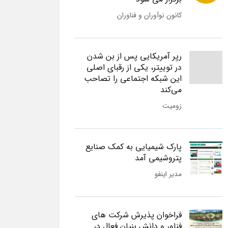
کانون نوآوران و فناوران
رپر آمریکایی پس از بن شدن
در توییتر، یکی از رقبای اصلی
این شبکه اجتماعی را تصاحب
می‌کند
زومیت
پارک شیمیایی به کمک صنایع
پتروشیمی آمد
مدیر اینفو
فراخوان پذیرش شرکت های
فناور و دانش بنیان فعال در