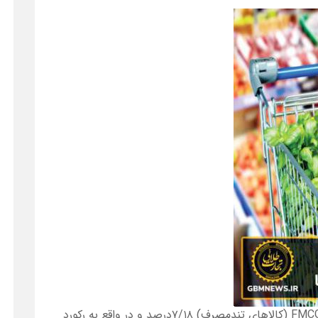
FMC
(کالاهای تندمصرف) ۷/۱۸درصد و در واقع به رکورد