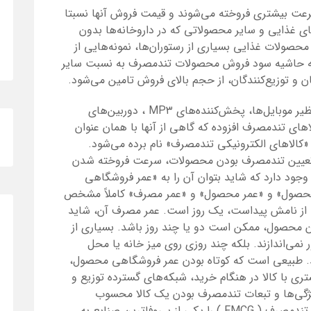
سرعت بیشتری فروخته می‌شوند و قیمت فروش آنها نسبتا
ی غذایی و سایر محصولاتی که در داروخانه‌ها بدون
حصولات غذایی بسیاری از رستوران‌ها، نمونه‌هایی از
یشه حاشیه سود فروش محصولات تندمصرف به نسبت سایر
و توزیع‌کنندگان، از حجم بالای فروش تامین می‌شود.
یر موبایل‌ها، پخش‌‌کننده‌های
MP۳
، دوربین‌های
های تندمصرف افزوده که گاهی از آنها با همان عنوان
«کالاهای الکترونیکی تندمصرف» نام برده می‌شود.
ر تعیین تندمصرف بودن محصولات، سرعت فروخته شدن
وجود دارد که شاید بتوان آن را به «عمر فروشگاهی
حصول» و «عمر محصول» و «عمر مصرف» کاملاً مشخص
 از نامش پیداست، یک روز است. عمر مصرف آن، شاید
ان محصول، ممکن است دو یا چند روز باشد. بسیاری از
ر نمی‌اندازند. بلکه چند روزی روی میز خانه یا محل
نند. طبیعی است که کوتاه بودن عمر فروشگاهی محصول،
تری با کالا در هنگام خرید، شبکه‌های گسترده توزیع و
 ویژگی‌ها و تبعات تندمصرف بودن یک کالا محسوب
 تندمصرف (
FMCG
) را یکی از بی‌وفاترین صنایع به