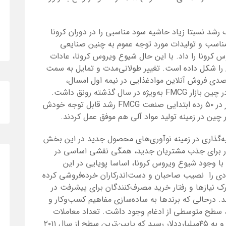
شد نسبتا زیاد حاشیه سود مناسبی را در دوران کرونا
مناسب و تولیدات مورد توجه عموم به چنین صنایعی
 کرونا را داد. با این حال شیوع ویروس کرونا، عادات
ی را شکل داده است. تغییر طولانی‌مدت و تمایل به سمت
ل‌های آنلاین تسریع شده و با افزایش ۳۵درصدی فروش آنلاین موادغذایی در نیمه اول امسال،
 چین بازار
FMCG
به‌ویژه در سال گذشته رونق داشت.
صنعت
FMCG
رشد قابل توجه خودش
چین در زمینه تولید مواد آلی هم موفق عمل کردند.
ه‌گذاری در زمینه نوآوری‌های محصول جدید در این بخش
ور برای جذب مشتریان جدید، همگی نقشی اساسی در
. با وجود شیوع ویروس کرونا، اساسا پویایی در این
ی را نصیب صاحبان و دست‌اندرکاران خرده‌فروشی کرده
ک نیازها و رفتار خرید مصرف‌کنندگان برای پیشرفت در
د. درحالی که برندها به ساده‌سازی مفاهیم کسب‌وکار و
د، سطح متوسطی از ادغام وجود داشت. تعداد معاملات
۱۳درصد و ارزش معاملات ۴۰درصد کاهش یافت و به ۴۵میلیارددلار رسید که پایین‌ترین سطح از سال ۲۰۱۱