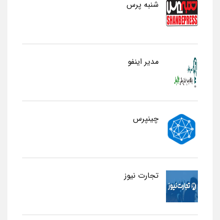
شنبه پرس
مدیر اینفو
چینپرس
تجارت نیوز