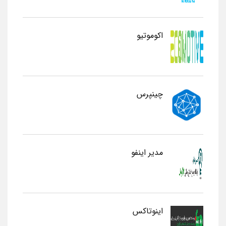
اکوموتیو
چینپرس
مدیر اینفو
اینوتاکس