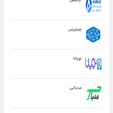
چینپرس
نوپانا
مدیاتی