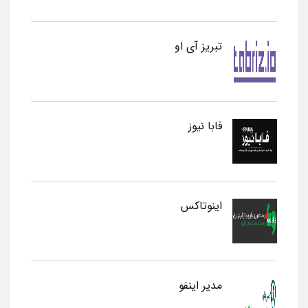
تبریز آی او
فابا نیوز
اینوتاکس
مدیر اینفو