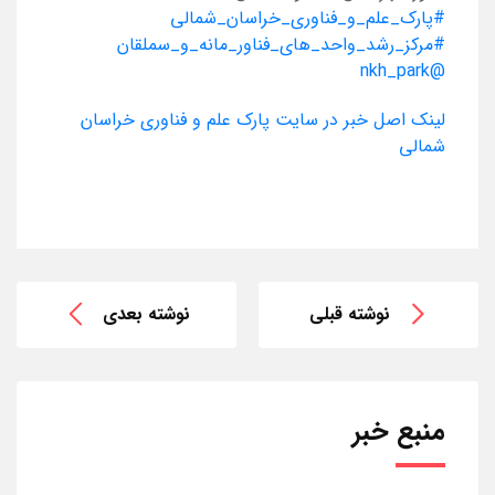
#پارک_علم_و_فناوری_خراسان_شمالی
#مرکز_رشد_واحد_های_فناور_مانه_و_سملقان
@nkh_park
لینک اصل خبر در سایت پارک علم و فناوری خراسان
شمالی
نوشته قبلی
نوشته بعدی
منبع خبر