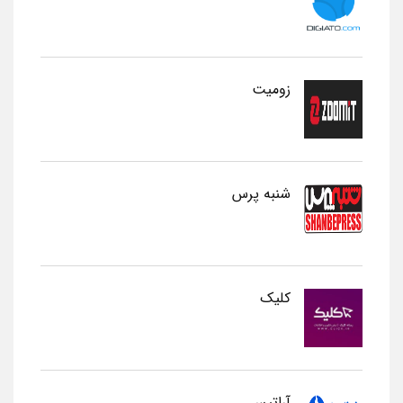
زومیت
شنبه پرس
کلیک
آراتیس