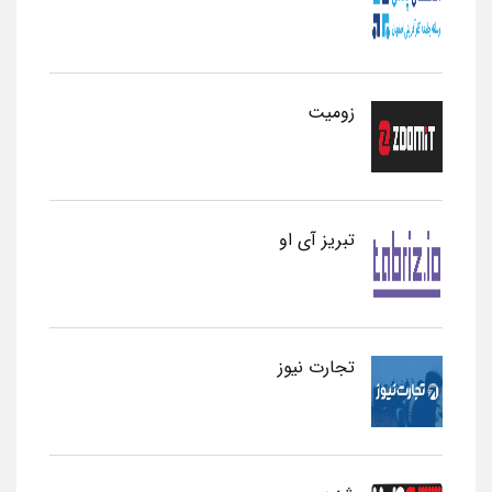
زومیت
تبریز آی او
تجارت نیوز