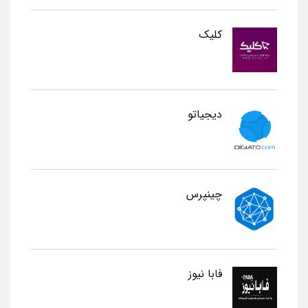
کلیک
دیجیاتو
چینپرس
فابا نیوز