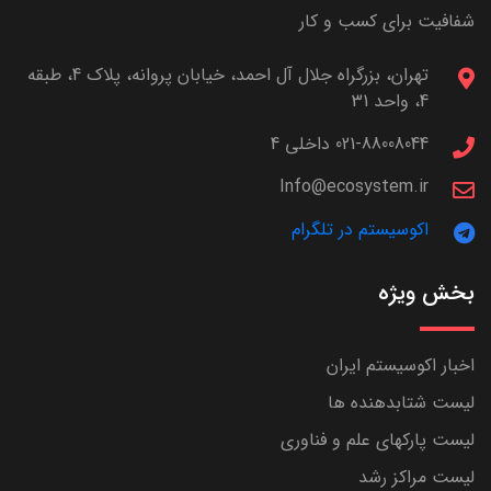
شفافیت برای کسب و کار
تهران، بزرگراه جلال آل احمد، خیابان پروانه، پلاک 4، طبقه
4، واحد 31
021-88008044 داخلی 4
Info@ecosystem.ir
اکوسیستم در تلگرام
بخش ویژه
اخبار اکوسیستم ایران
لیست شتابدهنده ها
لیست پارکهای علم و فناوری
لیست مراکز رشد