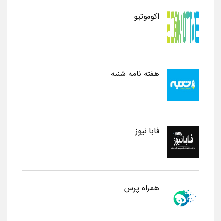
اکوموتیو
هفته نامه شنبه
فابا نیوز
همراه پرس