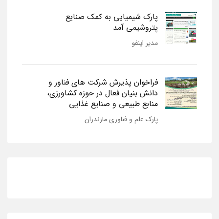
پارک شیمیایی به کمک صنایع
پتروشیمی آمد
مدیر اینفو
فراخوان پذیرش شرکت های فناور و
دانش بنیان فعال در حوزه کشاورزی،
منابع طبیعی و صنایع غذایی
پارک علم و فناوری مازندران