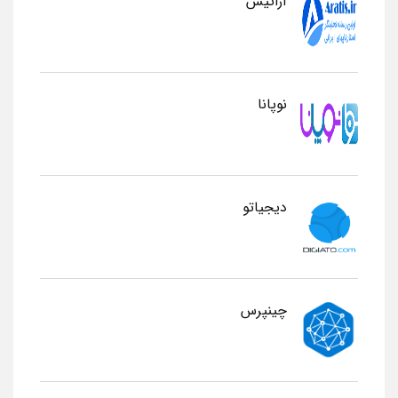
آراتیس
نوپانا
دیجیاتو
چینپرس