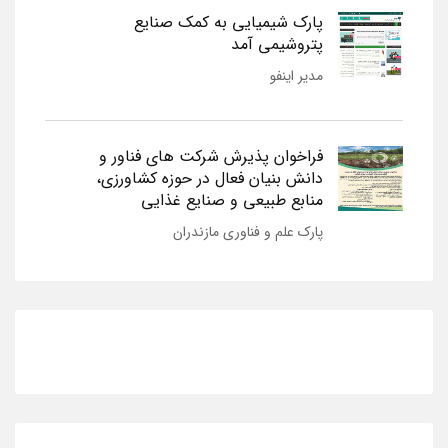
پارک شیمیایی به کمک صنایع
پتروشیمی آمد
مدیر اینفو
فراخوان پذیرش شرکت های فناور و
دانش بنیان فعال در حوزه کشاورزی،
منابع طبیعی و صنایع غذایی
پارک علم و فناوری مازندران