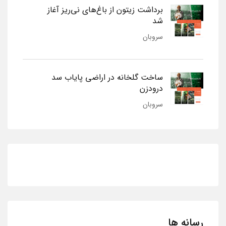
برداشت زیتون از باغ‌های نی‌ریز آغاز
شد
سروبان
ساخت گلخانه در اراضی پایاب سد
درودزن
سروبان
رسانه ها