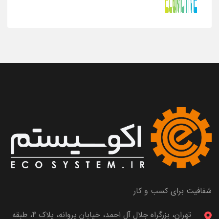
شفافیت برای کسب و کار
تهران، بزرگراه جلال آل احمد، خیابان پروانه، پلاک 4، طبقه