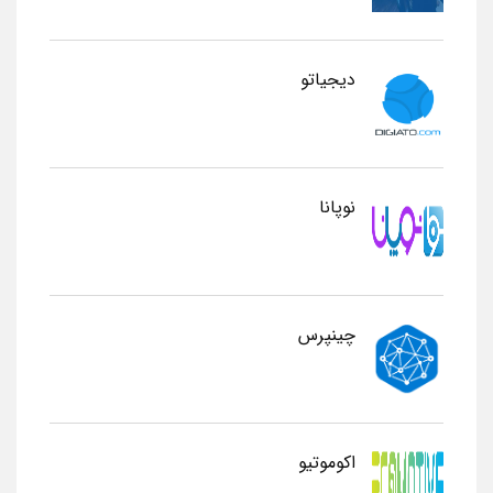
دیجیاتو
نوپانا
چینپرس
اکوموتیو