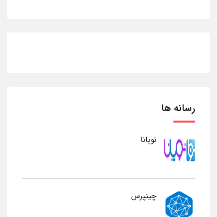
رسانه ها
نوپانا
چینپرس