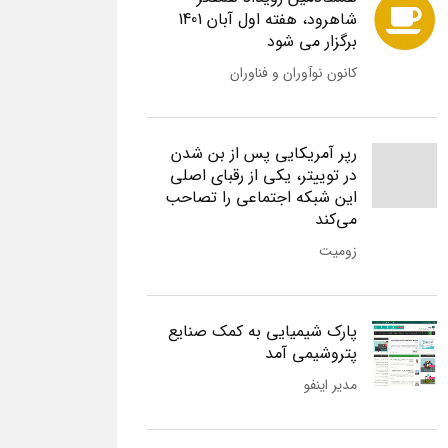
شاهرود، هفته اول آبان 1401
برگزار می شود
کانون نوآوران و فناوران
رپر آمریکایی پس از بن شدن
در توییتر، یکی از رقبای اصلی
این شبکه اجتماعی را تصاحب
می‌کند
زومیت
پارک شیمیایی به کمک صنایع
پتروشیمی آمد
مدیر اینفو