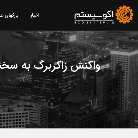
اخبار
پارکهای ع
واکنش زاکربرگ به سخنا