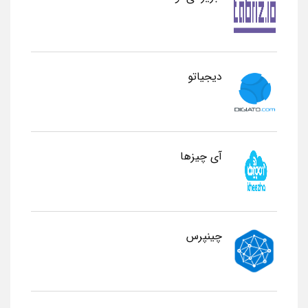
دیجیاتو
آی چیزها
چینپرس