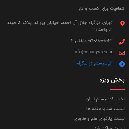
شفافیت برای کسب و کار
تهران، بزرگراه جلال آل احمد، خیابان پروانه، پلاک 4، طبقه
4، واحد 31
021-88008044 داخلی 4
Info@ecosystem.ir
اکوسیستم در تلگرام
بخش ویژه
اخبار اکوسیستم ایران
لیست شتابدهنده ها
لیست پارکهای علم و فناوری
لیست مراکز رشد