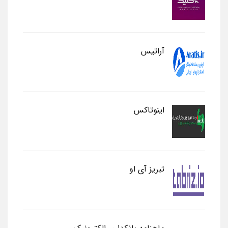
آراتیس
اینوتاکس
تبریز آی او