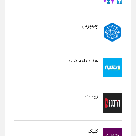
چینپرس
هفته نامه شنبه
زومیت
کلیک