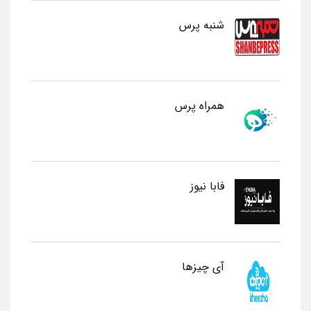
شنبه پرس
همراه پرس
فابا نیوز
آی چیزها