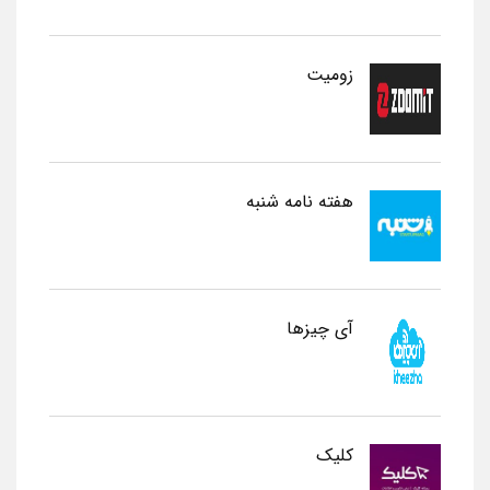
زومیت
هفته نامه شنبه
آی چیزها
کلیک