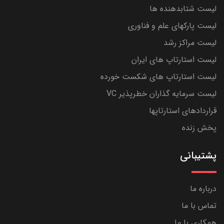
لیست شتابدهنده ها
لیست پارکهای علم و فناوری
لیست مراکز رشد
لیست استارتاپ های ایران
لیست استارتاپ های شکست خورده
لیست سرمایه گذاران خطرپذیر VC
قراردادهای استارتاپها
پخش زنده
پشتیبانی
درباره ما
تماس با ما
همکاری با ما