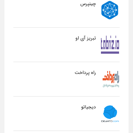
چینپرس
تبریز آی او
راه پرداخت
دیجیاتو