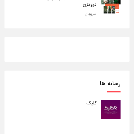
درودزن
سروبان
رسانه ها
کلیک