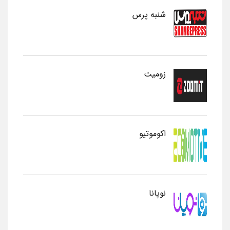
شنبه پرس
زومیت
اکوموتیو
نوپانا