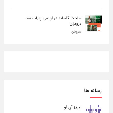
ساخت گلخانه در اراضی پایاب سد
درودزن
سروبان
رسانه ها
تبریز آی او