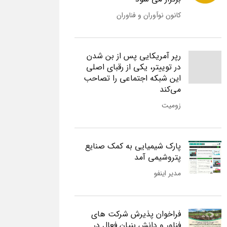
کانون نوآوران و فناوران
رپر آمریکایی پس از بن شدن
در توییتر، یکی از رقبای اصلی
این شبکه اجتماعی را تصاحب
می‌کند
زومیت
پارک شیمیایی به کمک صنایع
پتروشیمی آمد
مدیر اینفو
فراخوان پذیرش شرکت های
فناور و دانش بنیان فعال در