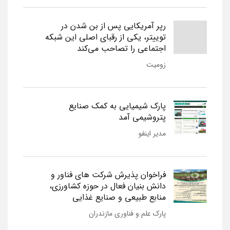
رپر آمریکایی پس از بن شدن در
توییتر، یکی از رقبای اصلی این شبکه
اجتماعی را تصاحب می‌کند
زومیت
پارک شیمیایی به کمک صنایع
پتروشیمی آمد
مدیر اینفو
فراخوان پذیرش شرکت های فناور و
دانش بنیان فعال در حوزه کشاورزی،
منابع طبیعی و صنایع غذایی
پارک علم و فناوری مازندران