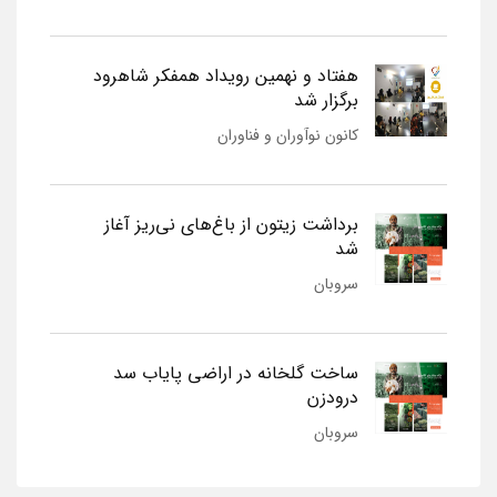
هفتاد و نهمین رویداد همفکر شاهرود
برگزار شد
کانون نوآوران و فناوران
برداشت زیتون از باغ‌های نی‌ریز آغاز
شد
سروبان
ساخت گلخانه در اراضی پایاب سد
درودزن
سروبان