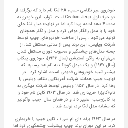
خودروی غیر نظامی جیپ،
CJ-۲A
نام دارد که برگرفته از
دو حرف اول
Civilian Jeep
است. تولید این خودرو به
مدت ۴ دهه ادامه پیدا کرد اما در نهایت مدل
CJ
جای
خود را با مدل رانگلر عوض کرد و مدل رانگلر همچنان
تولید می‌شود
.
پس از ساخت خودروهای جیپ توسط
شرکت ویلیس، این برند پس از مدتی مستقل شد. از
جمله مدل‌های چشمگیر و محبوب دوران مستقل شدن
می‌توان به واگن استیشن (سال ۱۹۴۶)، خودروی پیکاپ
(سال ۱۹۴۷) و یک مبدل کوچک به نام «جیپستر» که
بیشتر شبیه خودروهای قدیمی است، اشاره کرد
.
در
نهایت جیپ همانند شرکت آمریکایی بنتام، ویلیس را
رها کرد. در سال ۱۹۵۳ ویلیس توسط شرکت دیگری به
نام«کایزر» خریداری شد. در سال ۱۹۶۳ کایزر نام خود را
به کایزرجیپ تغییر داد و در همان سال جیپ واگونیر
که مشابه مدل
CJ
بود، تولید شد
.
در سال ۱۹۶۳ برند «ای ام سی» ، کایزر جیپ را خریداری
کرد. در این دوران برند جیپ پیشرفت چشمگیری کرد اما