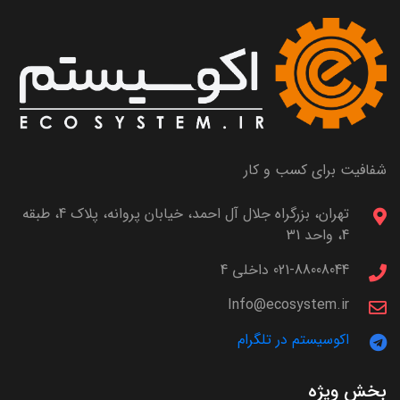
شفافیت برای کسب و کار
تهران، بزرگراه جلال آل احمد، خیابان پروانه، پلاک 4، طبقه
4، واحد 31
021-88008044 داخلی 4
Info@ecosystem.ir
اکوسیستم در تلگرام
بخش ویژه