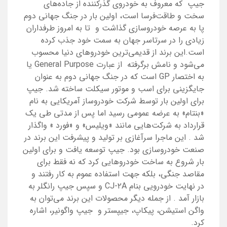
جیپ که معروف به خودروی گذرکننده از جاده‌های
سخت و طاقت‌فرسا است، اولین بار در جنگ جهانی دوم
پا به عرصه خودروسازی گذاشت و تا به امروز طرفداران
زیادی را در سرتاسر جهان به سمت خود جذب کرده
است.این برند از قدیمی‌ترین خودروهای دنیا محسوب
می‌شود و نامش برگرفته از عبارت
General Purpose
یا
به اختصار
GP
است که در جنگ جهانی دوم به عنوان
جایگزینی برای اسب و موتور سیکلت ساخته شد. جیپ
برای اولین بار توسط شرکت خودروساز آمریکایی به نام
«بنتام» به عرضه عمومی رسید اما پس از مدتی طی یک
قرارداد به شرکت‌هایی مانند «ویلیس» و «فورد » واگذار
شد
.
این ماجرا سرآغازی بر تولید و پیشرفت این برند در
صنعت خودروسازی بود. جیپ توسعه یافت و برای اولین
بار شروع به ساخت خودروهایی کرد که نه فقط برای
مقاصد جنگی، بلکه جهت استفاده عموم به کار رفتند و
در نهایت خودرویی بنام
CJ-۲A
و سپس جیپ رانگلر به
بازار آمد
.
از جمله دیگر محصولات این برند می‌توان به
واگن استیشن، پیکاپ، جیپستر و جیپ واگونیر، اشاره
کرد.