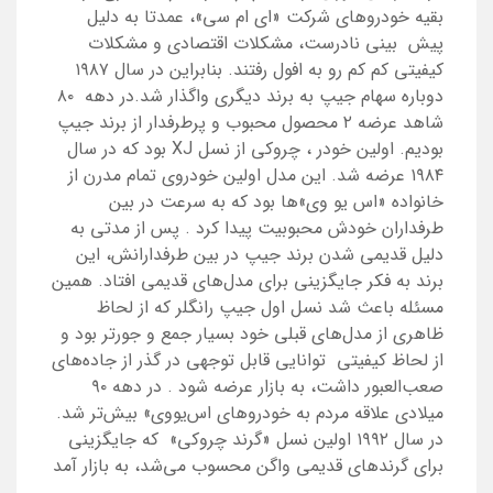
بقیه خودروهای شرکت «ای ام سی»، عمدتا به دلیل
پیش
‌
بینی نادرست، مشکلات اقتصادی و مشکلات
کیفیتی کم کم رو به افول رفتند. بنابراین در سال ۱۹۸۷
دوباره سهام جیپ به برند دیگری واگذار شد.در دهه ۸۰
شاهد عرضه ۲ محصول محبوب و پرطرفدار از برند جیپ
بودیم. اولین خودر ، چروکی از نسل
XJ
بود که در سال
۱۹۸۴ عرضه شد. این مدل اولین خودروی تمام مدرن از
خانواده «اس یو وی»‌ها بود که به سرعت در بین
طرفداران خودش محبوبیت پیدا کرد
.
پس از مدتی به
دلیل قدیمی شدن برند جیپ در بین طرفدارانش، این
برند به فکر جایگزینی برای مدل‌های قدیمی افتاد. همین
مسئله باعث شد نسل اول جیپ رانگلر که از لحاظ
ظاهری از مدل‌های قبلی خود بسیار جمع و جورتر بود و
از لحاظ کیفیتی توانایی قابل توجهی در گذر از جاده‌های
صعب‌العبور داشت، به بازار عرضه شود
.
در دهه ۹۰
میلادی علاقه مردم به خودروهای اس‌یووی» بیش‌تر شد.
در سال ۱۹۹۲ اولین نسل «گرند چروکی» که جایگزینی
برای گرندهای قدیمی واگن محسوب می‌شد، به بازار آمد
.