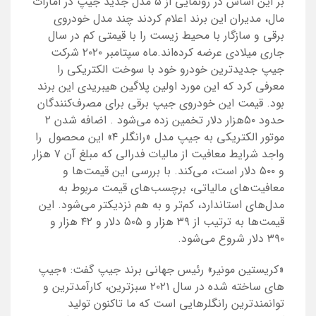
بر این اساس در رونمایی از ۵ مدل جدید جیپ در امارات
مال، مدیران این برند اعلام کردند چند مدل خودروی
برقی و سازگار با محیط زیست را با قیمتی کم در سال
جاری میلادی عرضه کرده‌اند.ماه سپتامبر ۲۰۲۰ شرکت
جیپ جدیدترین خودرو خود با سوخت الکتریکی را
معرفی کرد که این مورد اولین پلاگین هیبریدی این برند
بود. قیمت این خودروی جیپ برقی برای مصرف‌کنندگان
حدود ۵۰هزار دلار تخمین زده می‌شود
.
اضافه شدن ۲
موتور الکتریکی به جیپ مدل «رانگلر ۴» این محصول را
واجد شرایط معافیت از مالیات فدرالی که مبلغ آن ۷ هزار
و ۵۰۰ دلار است، می‌کند. با بررسی این قیمت‌ها و
معافیت‌های مالیاتی، برچسب‌های قیمت مربوط به
مدل‌های استاندارد، کم‌تر و به هم نزدیکتر می‌شود. این
قیمت‌ها به ترتیب از ۳۹ هزار و ۵۰۵ دلار و ۴۲ هزار و
۳۹۰ دلار شروع می‌شود.
«کریستین مونیر» رئیس جهانی برند جیپ گفت: «جیپ
های ساخته شده در سال ۲۰۲۱ سبزترین، کارآمدترین و
توانمندترین رانگلرهایی است که ما تاکنون تولید