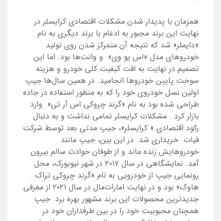
همزمان با پدیدار شدن مشکلات اقتصادی کرایسلر در
نهایت این برند مجبور به ادغام با برند دیگری به نام
«دایملر» شد که نتیجه آن متمرکز شدن روی تولید
خودروهای مدل «اس یو وی» و وانت‌ها بود. اما این
تصمیم در نهایت به افت کیفیت کلی خودرو و هزینه
سوخت پایین خودروها انجامید. در همین سال‌ها جیپ
اولین نسل خودروی خود را که به منظور استفاده در جاده
طراحی شده بود به نام «گرند چروکی اس آر تی» وارد
بازار کرد
.
مشکلات کرایسلر تمامی نداشت و به دنبال
رکود اقتصادی « کرایسلر»، جیپ مدتی بعد توسط شرکت
فیات خریداری شد. در این بین، جیپ مانند
خودروهایش زنده ماند و از طوفان حوادث سالم بیرون
آمد. نمایشگاهی در سال ۲۰۱۷ در شهر نیویورک، محل
رونمایی جیپ از خودرویی به نام «گرند چروکی تراک
هاوک» بود و در نهایت امارات‌مال در سال ۲۰۲۱ از معرفی
جدیدترین محصولات این برند مشهور بهره برد. جیپ
همچنان محبوبیت خود را در بین طرفداران خود در