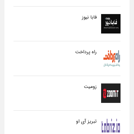
فابا نیوز
راه پرداخت
زومیت
تبریز آی او