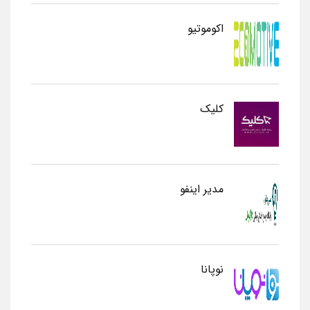
اکوموتیو
کلیک
مدیر اینفو
نوپانا