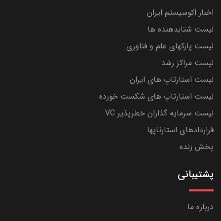
اخبار اکوسیستم ایران
لیست شتابدهنده ها
لیست پارکهای علم و فناوری
لیست مراکز رشد
لیست استارتاپ های ایران
لیست استارتاپ های شکست خورده
لیست سرمایه گذاران خطرپذیر VC
قراردادهای استارتاپها
پخش زنده
پشتیبانی
درباره ما