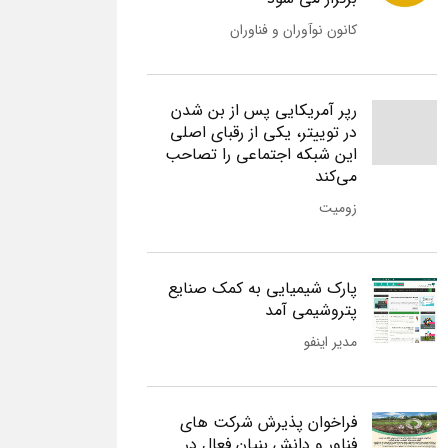
کانون نوآوران و فناوران
رپر آمریکایی پس از بن شدن
در توییتر، یکی از رقبای اصلی
این شبکه اجتماعی را تصاحب
می‌کند
زومیت
پارک شیمیایی به کمک صنایع
پتروشیمی آمد
مدیر اینفو
فراخوان پذیرش شرکت های
فناور و دانش بنیان فعال در