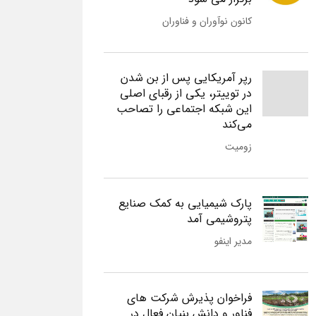
کانون نوآوران و فناوران
رپر آمریکایی پس از بن شدن
در توییتر، یکی از رقبای اصلی
این شبکه اجتماعی را تصاحب
می‌کند
زومیت
پارک شیمیایی به کمک صنایع
پتروشیمی آمد
مدیر اینفو
فراخوان پذیرش شرکت های
فناور و دانش بنیان فعال در