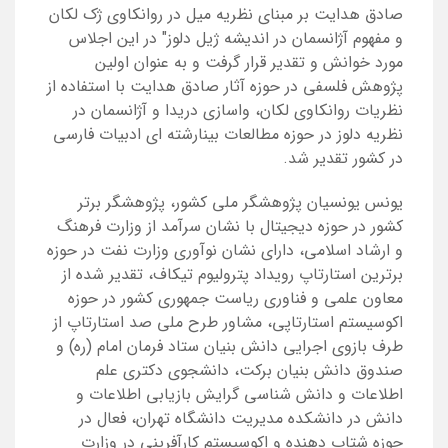
صادق هدایت بر مبنای نظریه میل در روانکاوی ژک لکان
و مفهوم آژانسمان در اندیشه ژیل دلوز" در این اجلاس
مورد خوانش و تقدیر قرار گرفت و به عنوان اولین
پژوهش فلسفی در حوزه آثار صادق هدایت با استفاده از
نظریات روانکاوی لکان، واسازی دریدا و آژانسمان در
نظریه دلوز در حوزه مطالعات بینارشته ای ادبیات فارسی
در کشور تقدیر شد.
یونس یونسیان پژوهشگر ملی کشور، پژوهشگر برتر
کشور در حوزه دیجیتال با نشان سرآمد از وزارت فرهنگ
و ارشاد اسلامی، دارای نشان نوآوری وزارت نفت در حوزه
برترین استارتاپ رویداد پترولیوم تیکاف، تقدیر شده از
معاون علمی و فناوری ریاست جمهوری کشور در حوزه
اکوسیستم استارتاپی، مشاور طرح ملی صد استارتاپ از
طرف بازوی اجرایی دانش بنیان ستاد فرمان امام (ره) و
صندوق دانش بنیان برکت، دانشجوی دکتری علم
اطلاعات و دانش شناسی گرایش بازیابی اطلاعات و
دانش در دانشکده مدیریت دانشگاه تهران، فعال در
حوزه شتاب دهنده و اکوسیستم کارآفرینی در وزارت