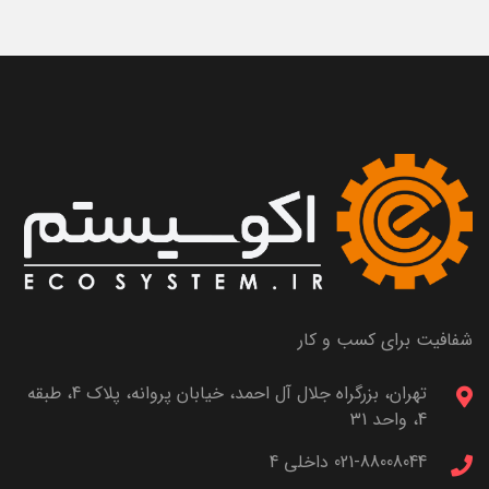
شفافیت برای کسب و کار
تهران، بزرگراه جلال آل احمد، خیابان پروانه، پلاک 4، طبقه
4، واحد 31
021-88008044 داخلی 4