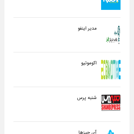
مدیر اینفو
اکوموتیو
شنبه پرس
آی چیزها