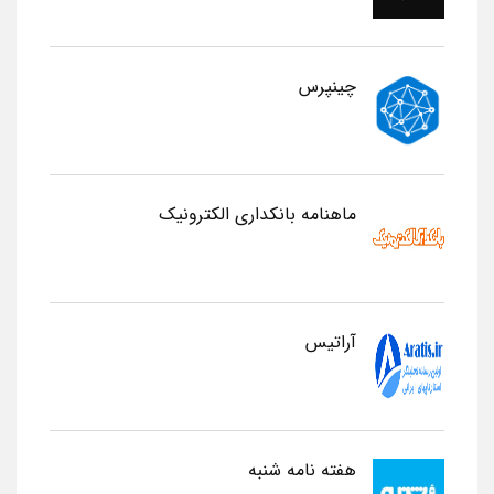
چینپرس
ماهنامه بانکداری الکترونیک
آراتیس
هفته نامه شنبه