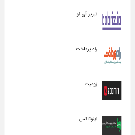
تبریز آی او
راه پرداخت
زومیت
اینوتاکس