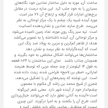
ساخت آن، موزه به دلیل ساختار نمادین خود نگاه‌های
بسیاری را به خود جلب کرد. این سازه درست در مقابل
برج‌های امارات قرار گرفته و ارتفاع آن ۷۷ متر است.
موزه آینده شبیه یک چشم با یک مرکز توخالی به نظر
می‌رسد. طرح سازه، نمادین و نشان‌دهنده انسانیت
است. تپه سبز رنگ روی موزه، نماد زمین نامیده می‌شود
و مرکز توخالی آن، آینده ناشناخته را به تصویر می‌کشد.
هدف از ظاهر کم‌کربن و مزین به پولاد ضد زنگ این
است که آینده‌گرایانه به نظر برسد و نشان دهد
ساختمان‌ها می‌توانند اشکال مختلفی به خود بگیرند و
همچنان جذاب باشند
.
نمای این ساختمان با ۱۰۲۴ قطعه
به طول ۱۴ کیلومتر از چند ‌جمله عربی که توسط هنرمند
اماراتی، «مطر بن لاحج» طراحی شده، زینت داده شده
است. این نوشته ‌که پنجره‌های آن را تشکیل می‌دهد،
شعری از شیخ محمد بن راشد آل مکتوم با مضمون
چشم‌انداز خود از آینده‌ شهر دارد. معنی شعر این‌گونه
است:«آینده به آنانی تعلق دارد که می‌توانند خیال‌پردازی
کنند، طرح آن را بکشند و به اجرا درآورند. این چیزی
نیست که منتظرش بمانید، بلکه باید خلقش کنید.»