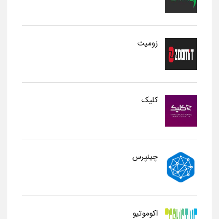
زومیت
کلیک
چینپرس
اکوموتیو