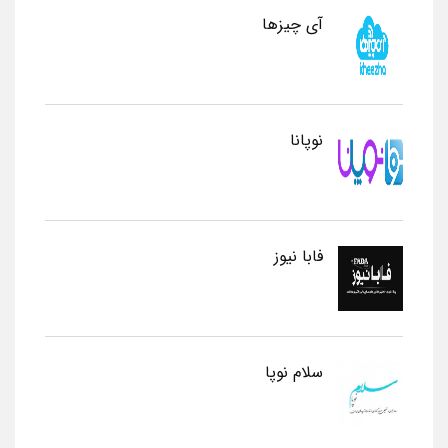
آی چیزها
نوپانا
فابا نیوز
سلام نوپا