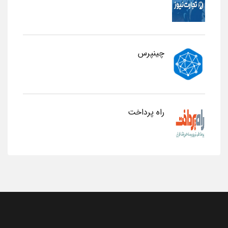
چینپرس
راه پرداخت