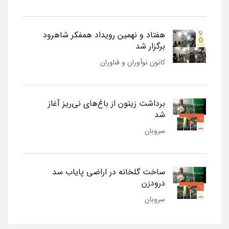
هفتاد و نهمین رویداد همفکر شاهرود
برگزار شد
کانون نوآوران و فناوران
برداشت زیتون از باغ‌های نی‌ریز آغاز
شد
سروبان
ساخت گلخانه در اراضی پایاب سد
درودزن
سروبان