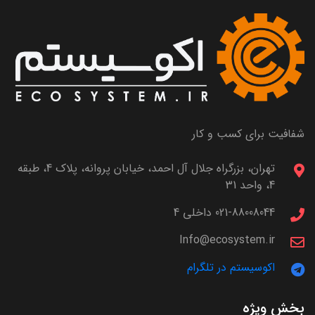
شفافیت برای کسب و کار
تهران، بزرگراه جلال آل احمد، خیابان پروانه، پلاک 4، طبقه
4، واحد 31
021-88008044 داخلی 4
Info@ecosystem.ir
اکوسیستم در تلگرام
بخش ویژه