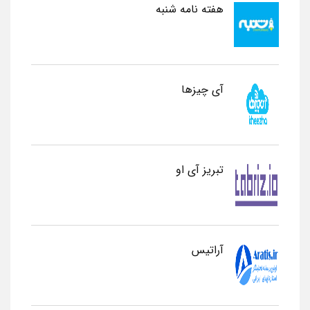
هفته نامه شنبه
آی چیزها
تبریز آی او
آراتیس