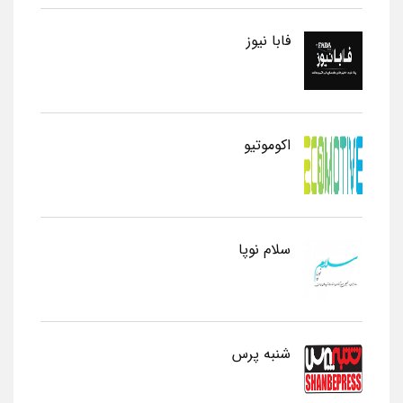
فابا نیوز
اکوموتیو
سلام نوپا
شنبه پرس