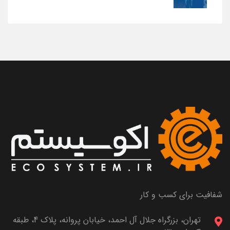
شفافیت برای کسب و کار
تهران، بزرگراه جلال آل احمد، خیابان پروانه، پلاک 4، طبقه