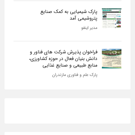
پارک شیمیایی به کمک صنایع
پتروشیمی آمد
مدیر اینفو
فراخوان پذیرش شرکت های فناور و
دانش بنیان فعال در حوزه کشاورزی،
منابع طبیعی و صنایع غذایی
پارک علم و فناوری مازندران