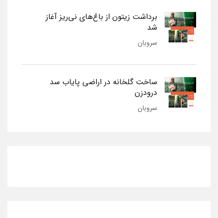
برداشت زیتون از باغ‌های نی‌ریز آغاز
شد
سروبان
ساخت گلخانه در اراضی پایاب سد
درودزن
سروبان