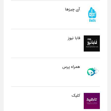
آی چیزها
فابا نیوز
همراه پرس
کلیک