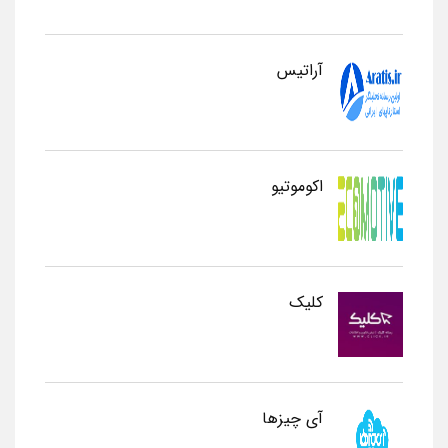
آراتیس
اکوموتیو
کلیک
آی چیزها