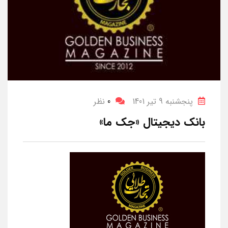
پنجشنبه 9 تیر 1401
0
نظر
بانک دیجیتال «جک ما»