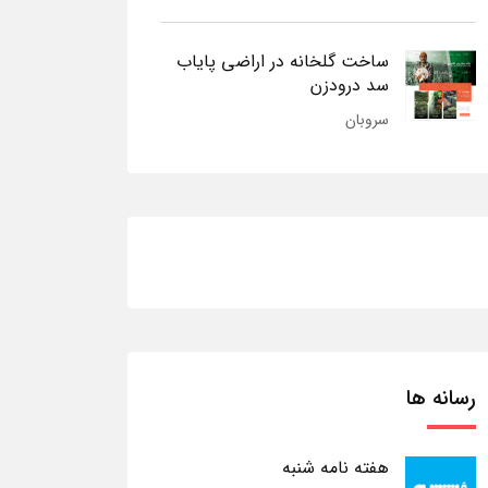
ساخت گلخانه در اراضی پایاب
سد درودزن
سروبان
رسانه ها
هفته نامه شنبه