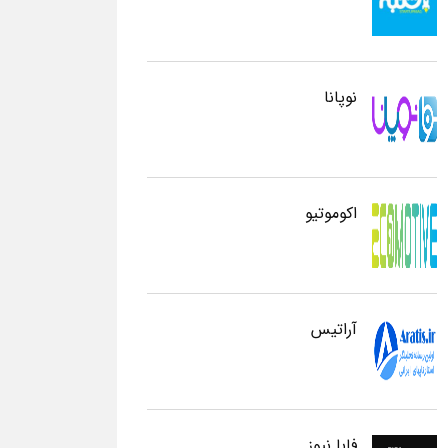
نوپانا
اکوموتیو
آراتیس
فابا نیوز