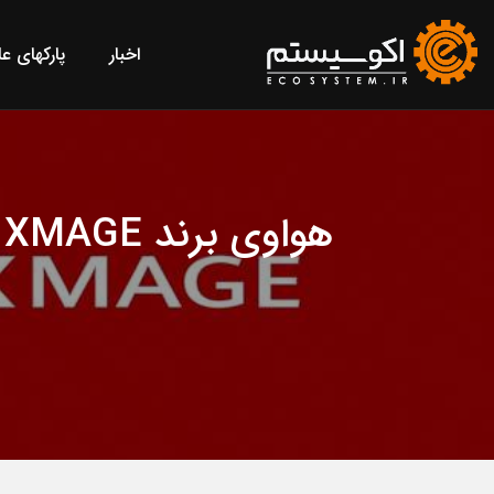
اخبار
پارکهای ع
ه