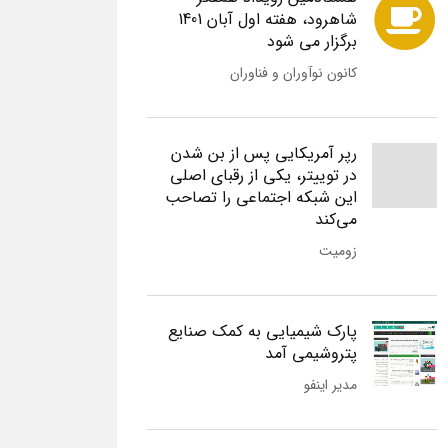
شاهرود، هفته اول آبان 1401
برگزار می شود
کانون نوآوران و فناوران
رپر آمریکایی پس از بن شدن
در توییتر، یکی از رقبای اصلی
این شبکه اجتماعی را تصاحب
می‌کند
زومیت
پارک شیمیایی به کمک صنایع
پتروشیمی آمد
مدیر اینفو