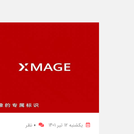
یکشنبه 12 تیر 1401
0
نظر