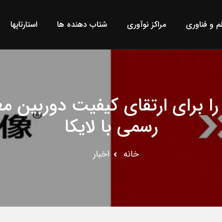
لم و فناوری
مراکز نوآوری
شتاب دهنده ها
استارتاپها
واوی برند XMAGE را برای ارتقای کیفیت د
رسمی با لایکا
خانه
اخبار