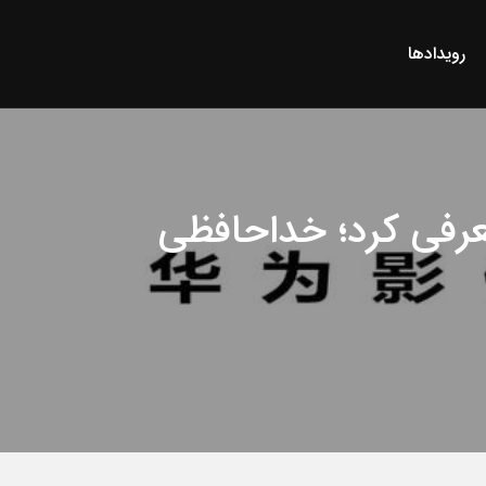
رویدادها
وربین معرفی کرد؛‌ خداحافظی