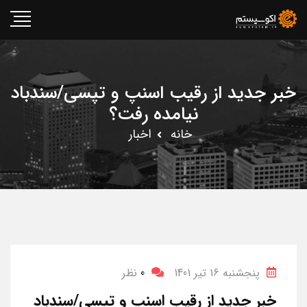
خبر جدید از رقیب اسنپ و تپسی/سندباد
نیامده رفت؟
خانه
اخبار
پنجشنبه 16 تیر 1401
0
نظر
خبر جدید از رقیب اسنپ و تپسی/سندباد