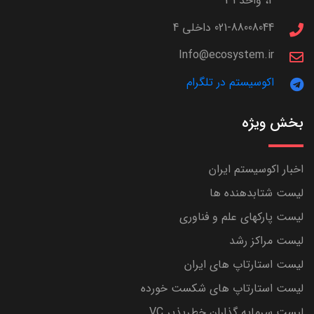
4، واحد 31
021-88008044 داخلی 4
Info@ecosystem.ir
اکوسیستم در تلگرام
بخش ویژه
اخبار اکوسیستم ایران
لیست شتابدهنده ها
لیست پارکهای علم و فناوری
لیست مراکز رشد
لیست استارتاپ های ایران
لیست استارتاپ های شکست خورده
لیست سرمایه گذاران خطرپذیر VC