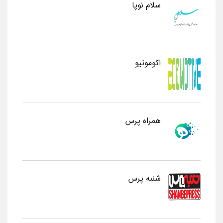
سلام نوپا
اکوموتیو
همراه پرس
شنبه پرس