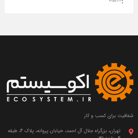
شفافیت برای کسب و کار
تهران، بزرگراه جلال آل احمد، خیابان پروانه، پلاک 4، طبقه