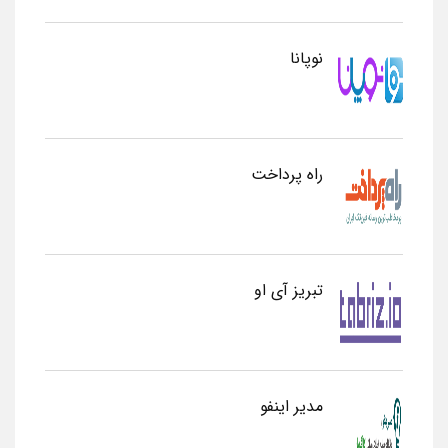
نوپانا
راه پرداخت
تبریز آی او
مدیر اینفو