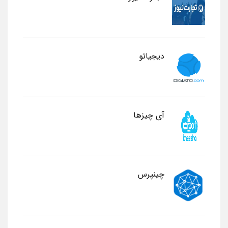
دیجیاتو
آی چیزها
چینپرس