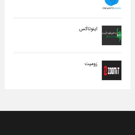
اینوتاکس
زومیت