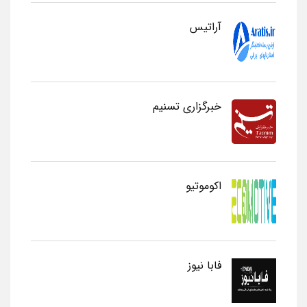
آراتیس
خبرگزاری تسنیم
اکوموتیو
فابا نیوز