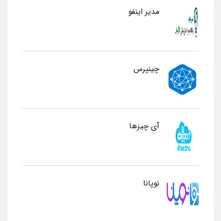
مدیر اینفو
چینپرس
آی چیزها
نوپانا