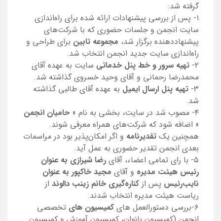
گرفته شد:
۱- پس از بررسی پیشنهادات ارائه شده برای راه‌اندازی
سایت انجمن و جلسات حضوری که با شرکت‌های
پیشنهاددهنده برگزار شد،
مجموعه تابین
برای طراحی و
راه‌اندازی سایت جدید انجمن انتخاب شد.
۲-
تهیه سرور و خط پنل خدماتی
سایت به عهده آقای
محمدرضا رحمانی و آقای وحید خسروی گذاشته شد.
۳-
تهیه پنل ارسال ایمیل
به عهده آقای طالبی گذاشته
شد.
۴- مصوب شد در سایت، بخشی به نام «
حامیان انجمن
» اضافه شود که شرکت‌های همراه معرفی شوند.
همچنین یک
تقدیرنامه
و اگر امکان‌پذیر بود در مراسمات
بعدی انجمن تقدیر حضوری به عمل آید.
۵- با رای تمامی اعضاء، آقای
رضا شیرازی به عنوان
رئیس هیئت مدیره
و آقای
مجید خاکپور به عنوان
نایب‌رئیس
پس از
کناره‌گیری خانم زینب دالوند
از
ریاست هیئت مدیره انتخاب شدند.
۶-بررسی دستورالعمل های
کمیسیون های
تخصصی
انجمن (کمیسیون بانوان، کمیسیون آموزش و کمیسیون