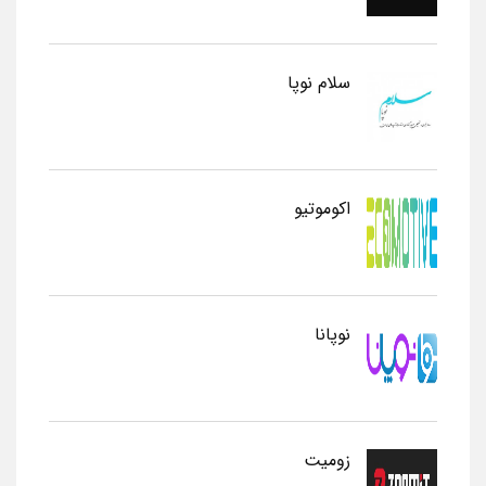
سلام نوپا
اکوموتیو
نوپانا
زومیت