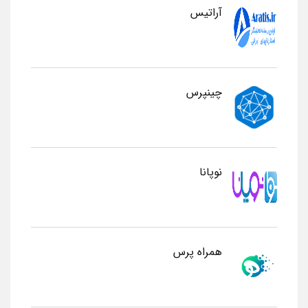
آراتیس
چینپرس
نوپانا
همراه پرس