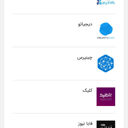
دیجیاتو
چینپرس
کلیک
فابا نیوز