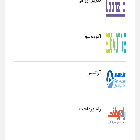
تبریز آی او
اکوموتیو
آراتیس
راه پرداخت