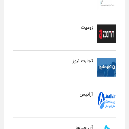
زومیت
تجارت نیوز
آراتیس
آی چیزها