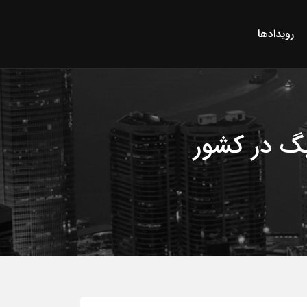
رویدادها
یگ در کشور