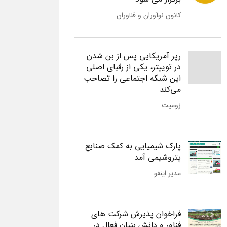
کانون نوآوران و فناوران
رپر آمریکایی پس از بن شدن
در توییتر، یکی از رقبای اصلی
این شبکه اجتماعی را تصاحب
می‌کند
زومیت
پارک شیمیایی به کمک صنایع
پتروشیمی آمد
مدیر اینفو
فراخوان پذیرش شرکت های
فناور و دانش بنیان فعال در