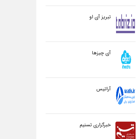
تبریز آی او
آی چیزها
آراتیس
خبرگزاری تسنیم