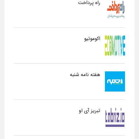
راه پرداخت
اکوموتیو
هفته نامه شنبه
تبریز آی او