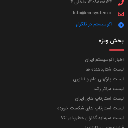
021-88008044 داخلی 4
Info@ecosystem.ir
اکوسیستم در تلگرام
بخش ویژه
اخبار اکوسیستم ایران
لیست شتابدهنده ها
لیست پارکهای علم و فناوری
لیست مراکز رشد
لیست استارتاپ های ایران
لیست استارتاپ های شکست خورده
لیست سرمایه گذاران خطرپذیر VC
قراردادهای استارتاپها