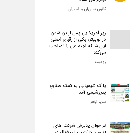
کانون نوآوران و فناوران
رپر آمریکایی پس از بن شدن
در توییتر، یکی از رقبای اصلی
این شبکه اجتماعی را تصاحب
می‌کند
زومیت
پارک شیمیایی به کمک صنایع
پتروشیمی آمد
مدیر اینفو
فراخوان پذیرش شرکت های
فناور و دانش بنیان فعال در