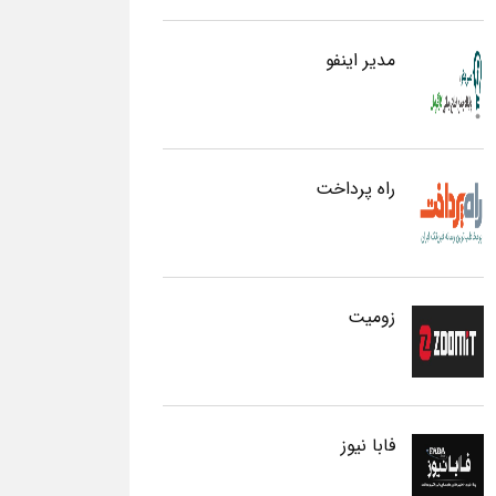
مدیر اینفو
راه پرداخت
زومیت
فابا نیوز