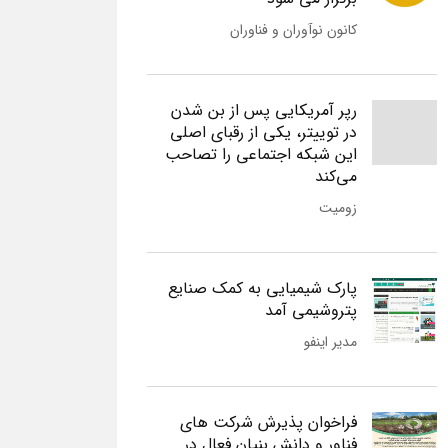
کانون نوآوران و فناوران
رپر آمریکایی پس از بن شدن
در توییتر، یکی از رقبای اصلی
این شبکه اجتماعی را تصاحب
می‌کند
زومیت
پارک شیمیایی به کمک صنایع
پتروشیمی آمد
مدیر اینفو
فراخوان پذیرش شرکت های
فناور و دانش بنیان فعال در