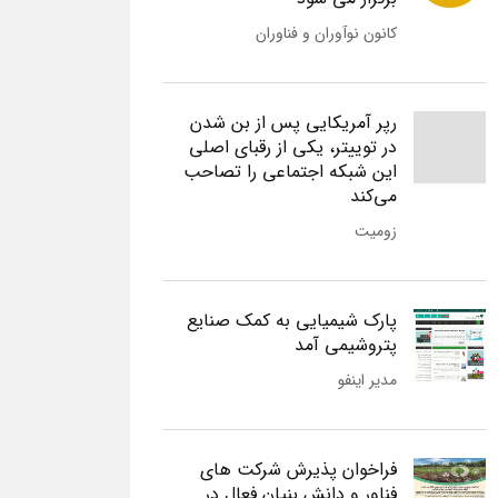
کانون نوآوران و فناوران
رپر آمریکایی پس از بن شدن
در توییتر، یکی از رقبای اصلی
این شبکه اجتماعی را تصاحب
می‌کند
زومیت
پارک شیمیایی به کمک صنایع
پتروشیمی آمد
مدیر اینفو
فراخوان پذیرش شرکت های
فناور و دانش بنیان فعال در