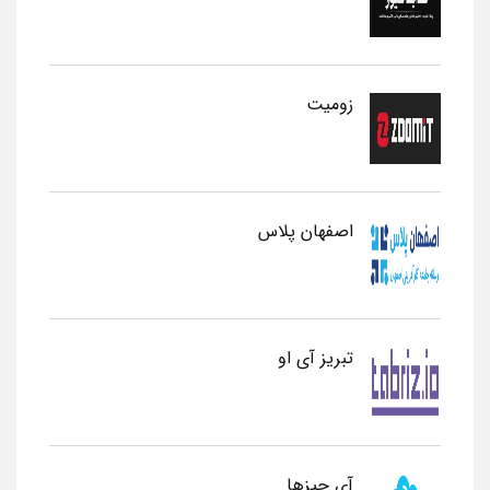
زومیت
اصفهان پلاس
تبریز آی او
آی چیزها