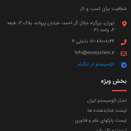
شفافیت برای کسب و کار
تهران، بزرگراه جلال آل احمد، خیابان پروانه، پلاک 4، طبقه
4، واحد 31
021-88008044 داخلی 4
Info@ecosystem.ir
اکوسیستم در تلگرام
بخش ویژه
اخبار اکوسیستم ایران
لیست شتابدهنده ها
لیست پارکهای علم و فناوری
لیست مراکز رشد