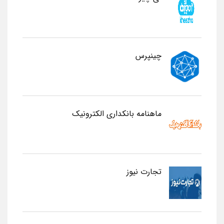
چینپرس
ماهنامه بانکداری الکترونیک
تجارت نیوز