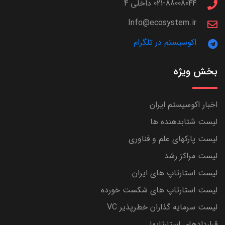
021-88008044 داخلی 4
Info@ecosystem.ir
اکوسیستم در تلگرام
بخش ویژه
اخبار اکوسیستم ایران
لیست شتابدهنده ها
لیست پارکهای علم و فناوری
لیست مراکز رشد
لیست استارتاپ های ایران
لیست استارتاپ های شکست خورده
لیست سرمایه گذاران خطرپذیر VC
قراردادهای استارتاپها