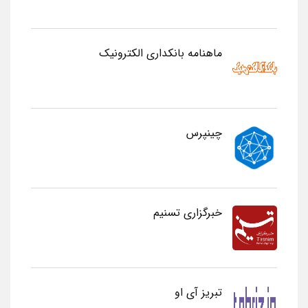
ماهنامه بانکداری الکترونیک
چینپرس
خبرگزاری تسنیم
تبریز آی او