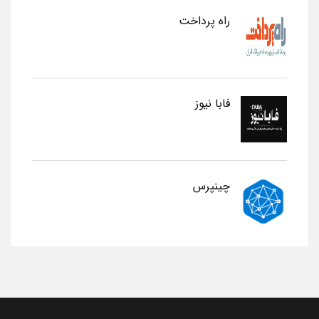
راه پرداخت
فابا نیوز
چینپرس