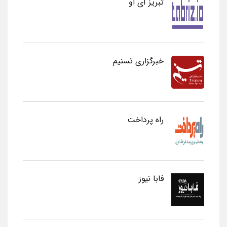
تبریز آی او
خبرگزاری تسنیم
راه پرداخت
فابا نیوز