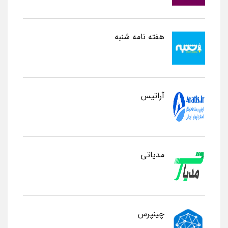
هفته نامه شنبه
آراتیس
مدیاتی
چینپرس