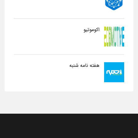
اکوموتیو
هفته نامه شنبه